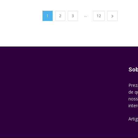
...
1
2
3
12
Sob
Prez
de q
noss
inte
Arti