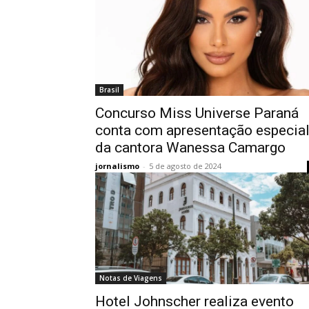
Brasil
Concurso Miss Universe Paraná
conta com apresentação especia
da cantora Wanessa Camargo
jornalismo
-
5 de agosto de 2024
Notas de Viagens
Hotel Johnscher realiza evento