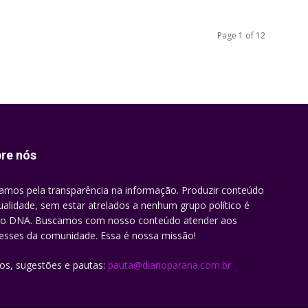
Page 1 of 12
re nós
amos pela transparência na informação. Produzir conteúdo
ualidade, sem estar atrelados a nenhum grupo político é
o DNA. Buscamos com nosso conteúdo atender aos
resses da comunidade. Essa é nossa missão!
gos, sugestões e pautas:
pauta@diarioparana.com.br