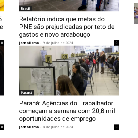
Brasil
5
Relatório indica que metas do
e
PNE são prejudicadas por teto de
gastos e novo arcabouço
jornalismo
-
9 de julho de 2024
0
0
Paraná
Paraná: Agências do Trabalhador
começam a semana com 20,8 mil
oportunidades de emprego
jornalismo
-
8 de julho de 2024
0
0