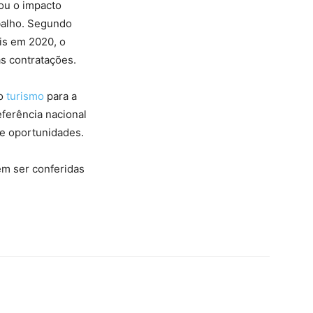
ou o impacto
abalho. Segundo
ais em 2020, o
as contratações.
do
turismo
para a
ferência nacional
de oportunidades.
em ser conferidas