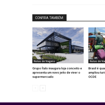
CONFIRA TAMBÉM:
Notas de Viagens
Notas de Vi
Grupo Ítalo inaugura loja conceito e
Brasil é qua
apresenta um novo jeito de viver o
ampliou turi
supermercado
OCDE