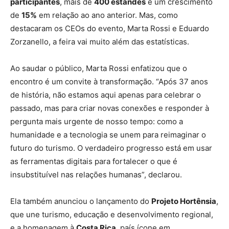
participantes
, mais de
400 estandes
e um crescimento
de
15%
em relação ao ano anterior. Mas, como
destacaram os CEOs do evento, Marta Rossi e Eduardo
Zorzanello, a feira vai muito além das estatísticas.
Ao saudar o público, Marta Rossi enfatizou que o
encontro é um convite à transformação. “Após 37 anos
de história, não estamos aqui apenas para celebrar o
passado, mas para criar novas conexões e responder à
pergunta mais urgente de nosso tempo: como a
humanidade e a tecnologia se unem para reimaginar o
futuro do turismo. O verdadeiro progresso está em usar
as ferramentas digitais para fortalecer o que é
insubstituível nas relações humanas”, declarou.
Ela também anunciou o lançamento do
Projeto Hortênsia
,
que une turismo, educação e desenvolvimento regional,
e a homenagem à
Costa Rica
, país ícone em