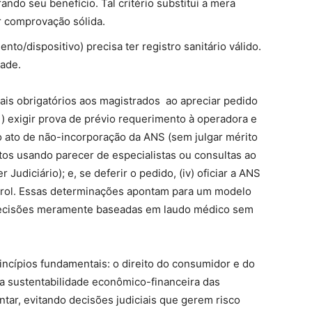
ndo seu benefício. Tal critério substitui a mera
r comprovação sólida.
to/dispositivo) precisa ter registro sanitário válido.
dade.
ais obrigatórios aos magistrados ao apreciar pedido
(i) exigir prova de prévio requerimento à operadora e
 o ato de não-incorporação da ANS (sem julgar mérito
isitos usando parecer de especialistas ou consultas ao
udiciário); e, se deferir o pedido, (iv) oficiar a ANS
 rol. Essas determinações apontam para um modelo
r decisões meramente baseadas em laudo médico sem
ncípios fundamentais: o direito do consumidor e do
 a sustentabilidade econômico-financeira das
ar, evitando decisões judiciais que gerem risco