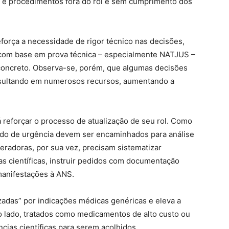
 e procedimentos fora do rol e sem cumprimento dos
reforça a necessidade de rigor técnico nas decisões,
 com base em prova técnica – especialmente NATJUS –
concreto. Observa-se, porém, que algumas decisões
 resultando em numerosos recursos, aumentando a
reforçar o processo de atualização de seu rol. Como
dido de urgência devem ser encaminhados para análise
eradoras, por sua vez, precisam sistematizar
s científicas, instruir pedidos com documentação
manifestações à ANS.
adas” por indicações médicas genéricas e eleva a
ro lado, tratados como medicamentos de alto custo ou
ias científicas para serem acolhidos.