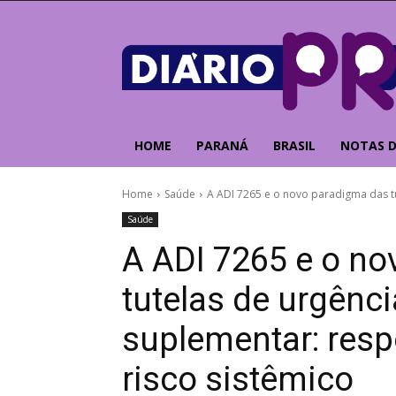
HOME
PARANÁ
BRASIL
NOTAS D
Home
Saúde
A ADI 7265 e o novo paradigma das tu
Saúde
A ADI 7265 e o n
tutelas de urgênc
suplementar: resp
risco sistêmico