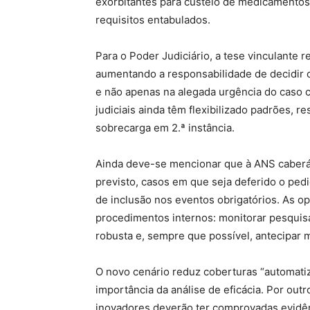
exorbitantes para custeio de medicamentos
requisitos entabulados.
Para o Poder Judiciário, a tese vinculante 
aumentando a responsabilidade de decidir
e não apenas na alegada urgência do caso 
judiciais ainda têm flexibilizado padrões,
sobrecarga em 2.ª instância.
Ainda deve-se mencionar que à ANS caberá 
previsto, casos em que seja deferido o pe
de inclusão nos eventos obrigatórios. As op
procedimentos internos: monitorar pesquisa
robusta e, sempre que possível, antecipar 
O novo cenário reduz coberturas “automatiz
importância da análise de eficácia. Por out
inovadores deverão ter comprovadas evidênc