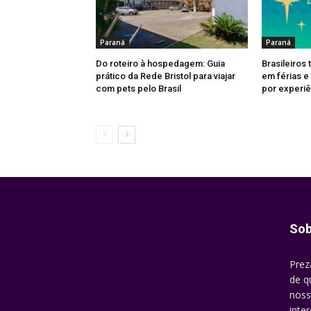
Paraná
Paraná
Do roteiro à hospedagem: Guia
Brasileiros
prático da Rede Bristol para viajar
em férias e
com pets pelo Brasil
por experiê
Sob
Prez
de q
noss
inte