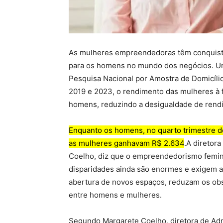
As mulheres empreendedoras têm conquista
para os homens no mundo dos negócios. Um 
Pesquisa Nacional por Amostra de Domicíli
2019 e 2023, o rendimento das mulheres à 
homens, reduzindo a desigualdade de rend
Enquanto os homens, no quarto trimestre 
as mulheres ganhavam R$ 2.634
.A diretor
Coelho, diz que o empreendedorismo femini
disparidades ainda são enormes e exigem a
abertura de novos espaços, reduzam os ob
entre homens e mulheres.
Segundo Margarete Coelho, diretora de Adm