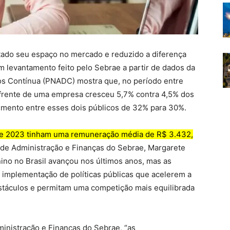
do seu espaço no mercado e reduzido a diferença
levantamento feito pelo Sebrae a partir de dados da
os Contínua (PNADC) mostra que, no período entre
frente de uma empresa cresceu 5,7% contra 4,5% dos
imento entre esses dois públicos de 32% para 30%.
de 2023 tinham uma remuneração média de R$ 3.432,
a de Administração e Finanças do Sebrae, Margarete
no no Brasil avançou nos últimos anos, mas as
 implementação de políticas públicas que acelerem a
stáculos e permitam uma competição mais equilibrada
inistração e Finanças do Sebrae, “as