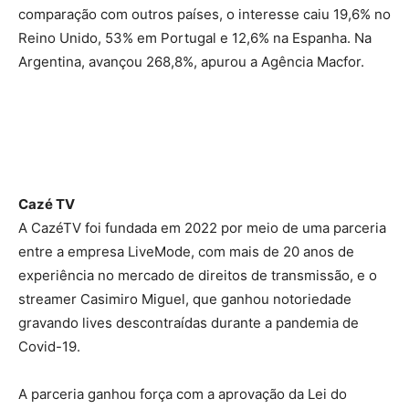
comparação com outros países, o interesse caiu 19,6% no
Reino Unido, 53% em Portugal e 12,6% na Espanha. Na
Argentina, avançou 268,8%, apurou a Agência Macfor.
Cazé TV
A CazéTV foi fundada em 2022 por meio de uma parceria
entre a empresa LiveMode, com mais de 20 anos de
experiência no mercado de direitos de transmissão, e o
streamer Casimiro Miguel, que ganhou notoriedade
gravando lives descontraídas durante a pandemia de
Covid-19.
A parceria ganhou força com a aprovação da Lei do