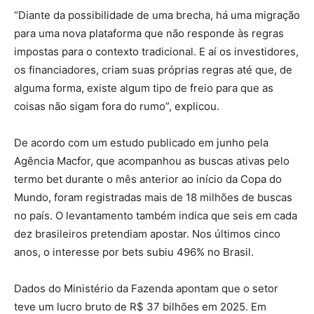
“Diante da possibilidade de uma brecha, há uma migração
para uma nova plataforma que não responde às regras
impostas para o contexto tradicional. E aí os investidores,
os financiadores, criam suas próprias regras até que, de
alguma forma, existe algum tipo de freio para que as
coisas não sigam fora do rumo”, explicou.
De acordo com um estudo publicado em junho pela
Agência Macfor, que acompanhou as buscas ativas pelo
termo bet durante o mês anterior ao início da Copa do
Mundo, foram registradas mais de 18 milhões de buscas
no país. O levantamento também indica que seis em cada
dez brasileiros pretendiam apostar. Nos últimos cinco
anos, o interesse por bets subiu 496% no Brasil.
Dados do Ministério da Fazenda apontam que o setor
teve um lucro bruto de R$ 37 bilhões em 2025. Em