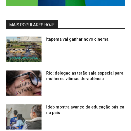
MAIS POPULARES HOJE
Itapema vai ganhar novo cinema
Rio: delegacias terão sala especial para
mulheres vítimas de violência
Ideb mostra avanço da educação básica
no país