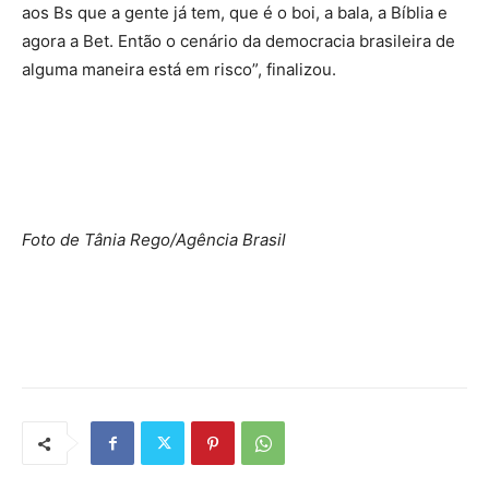
aos Bs que a gente já tem, que é o boi, a bala, a Bíblia e
agora a Bet. Então o cenário da democracia brasileira de
alguma maneira está em risco”, finalizou.
Foto de Tânia Rego/Agência Brasil