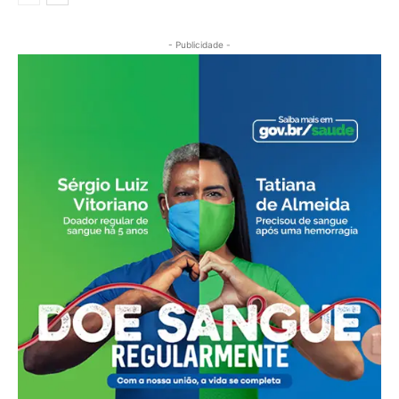
- Publicidade -