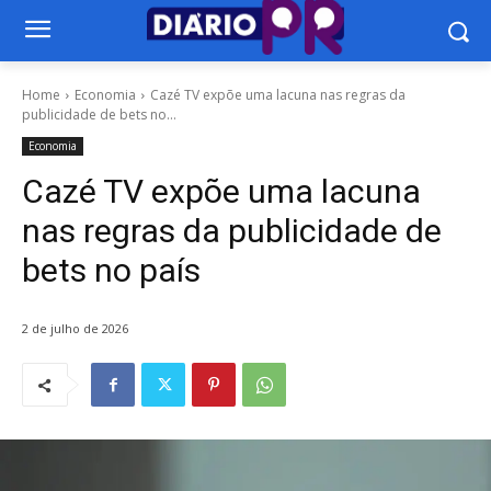
Home
Economia
Cazé TV expõe uma lacuna nas regras da
publicidade de bets no...
Economia
Cazé TV expõe uma lacuna
nas regras da publicidade de
bets no país
2 de julho de 2026