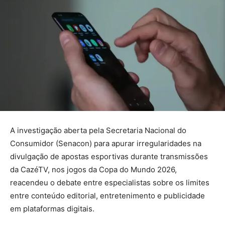
A investigação aberta pela Secretaria Nacional do
Consumidor (Senacon) para apurar irregularidades na
divulgação de apostas esportivas durante transmissões
da CazéTV, nos jogos da Copa do Mundo 2026,
reacendeu o debate entre especialistas sobre os limites
entre conteúdo editorial, entretenimento e publicidade
em plataformas digitais.