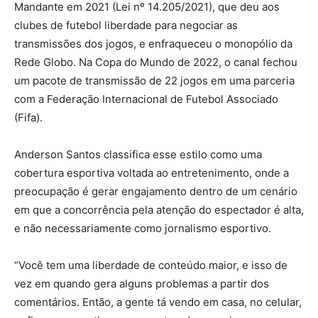
Mandante em 2021 (Lei nº 14.205/2021), que deu aos
clubes de futebol liberdade para negociar as
transmissões dos jogos, e enfraqueceu o monopólio da
Rede Globo. Na Copa do Mundo de 2022, o canal fechou
um pacote de transmissão de 22 jogos em uma parceria
com a Federação Internacional de Futebol Associado
(Fifa).
Anderson Santos classifica esse estilo como uma
cobertura esportiva voltada ao entretenimento, onde a
preocupação é gerar engajamento dentro de um cenário
em que a concorrência pela atenção do espectador é alta,
e não necessariamente como jornalismo esportivo.
“Você tem uma liberdade de conteúdo maior, e isso de
vez em quando gera alguns problemas a partir dos
comentários. Então, a gente tá vendo em casa, no celular,