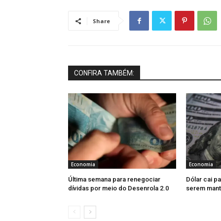
Share
CONFIRA TAMBÉM:
Economia
Economia
Última semana para renegociar
Dólar cai pa
dívidas por meio do Desenrola 2.0
serem mant