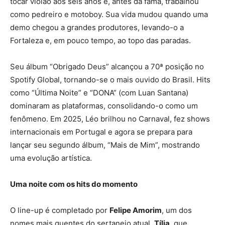
tocar violão aos seis anos e, antes da fama, trabalhou
como pedreiro e motoboy. Sua vida mudou quando uma
demo chegou a grandes produtores, levando-o a
Fortaleza e, em pouco tempo, ao topo das paradas.
Seu álbum “Obrigado Deus” alcançou a 70ª posição no
Spotify Global, tornando-se o mais ouvido do Brasil. Hits
como “Última Noite” e “DONA” (com Luan Santana)
dominaram as plataformas, consolidando-o como um
fenômeno. Em 2025, Léo brilhou no Carnaval, fez shows
internacionais em Portugal e agora se prepara para
lançar seu segundo álbum, “Mais de Mim”, mostrando
uma evolução artística.
Uma noite com os hits do momento
O line-up é completado por
Felipe Amorim
, um dos
nomes mais quentes do sertanejo atual,
Tília
, que