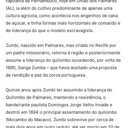
capitania de Pernambuco, hoje em União dos Palmares
(AL), ia além do cultivo predominante de apenas uma
cultura agrícola, como acontecia nos engenhos de cana
de açúcar, e tinha formas mais horizontais de comando e
de liderança do que o modelo escravagista.
Zumbi, nascido em Palmares, mas criado no Recife por
um padre missionário, retorna à região e posteriormente
assume a liderança do quilombo sucedendo, por volta de
1680, Ganga Zumba – que havia aceitado uma proposta
de rendição e paz da coroa portuguesa.
Quinze anos após Zumbi ter assumido a liderança do
Quilombo de Palmares, mantendo a resistência, o
bandeirante paulista Domingos Jorge Velho invade e
destrói em 1694 o principal assentamento do quilombo
(Mocambo do Macaco). Zumbi sobrevive por cerca de
mais dois anos em outro reduto, até ser morto em 20 de